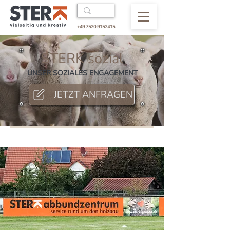
+49 7520 9152415
STERK sozial
UNSER SOZIALES ENGAGEMENT
JETZT ANFRAGEN