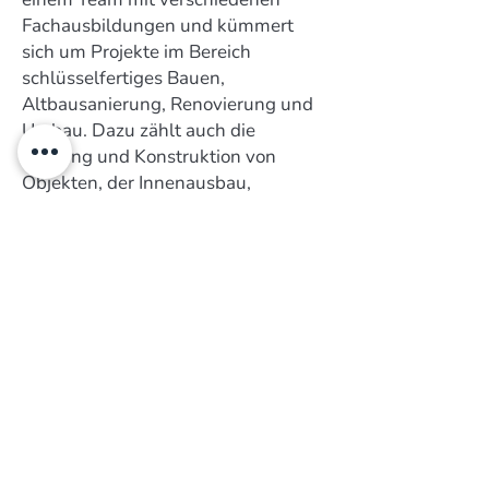
Fachausbildungen und kümmert
sich um Projekte im Bereich
schlüsselfertiges Bauen,
Altbausanierung, Renovierung und
Umbau. Dazu zählt auch die
Planung und Konstruktion von
Objekten, der Innenausbau,
Schreinerarbeiten, Außenanlagen,
Wegebau und Gärten.
Wir sind tätig in ganz Europa mit
Schwerpunkt Deutschland,
Österreich und der Schweiz. In der
Region Oberschwaben, Bodensee
und Allgäu ist die innovative Firma
schon seit langem sehr bekannt -
speziell in Städten wie Ravensburg,
Weingarten, Wolfegg, Bad Waldsee,